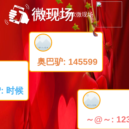
欢迎选择沃云软微现场
奥巴驴:
145599
时候
～@～:
1234