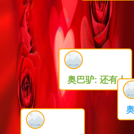
奥巴驴:
还有人
奥巴