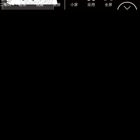
二维码
音乐
视频
宽屏
小屏
应用
全屏
点击菜单
搜索关注沃云软件、
即可参与
选择人数: