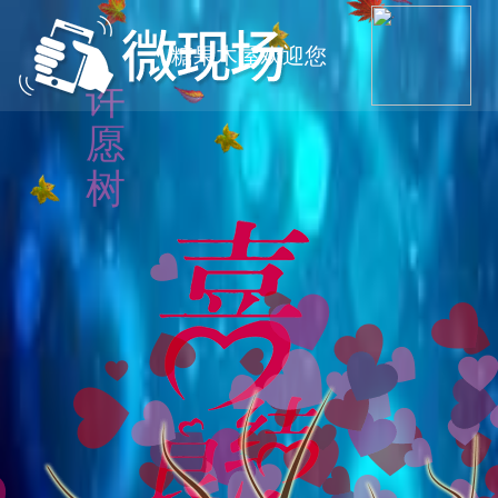
糖果木屋欢迎您
许
愿
树