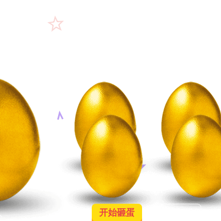
开始砸蛋
重新加载
人