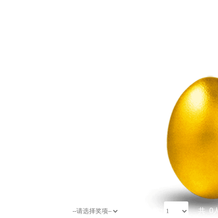
选择奖项:
选择人数:
共
0